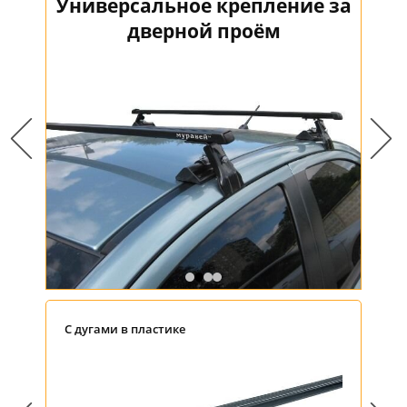
Универсальное крепление за
е за
Уни
дверной проём
С дугами в пластике
С дугами в